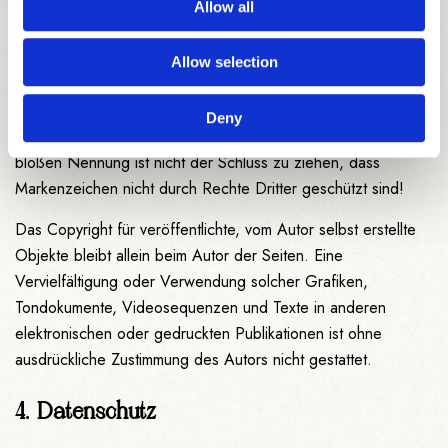
Tondokumente, Videosequenzen und Texte zurückzugreifen.
Allow all
Alle innerhalb des Internetangebotes genannten und ggf.
durch Dritte geschützten Marken- und Warenzeichen
Allow selection
unterliegen uneingeschränkt den Bestimmungen des jeweils
gültigen Kennzeichenrechts und den Besitzrechten der
Deny
jeweiligen eingetragenen Eigentümer. Allein aufgrund der
bloßen Nennung ist nicht der Schluss zu ziehen, dass
Markenzeichen nicht durch Rechte Dritter geschützt sind!
Das Copyright für veröffentlichte, vom Autor selbst erstellte
Objekte bleibt allein beim Autor der Seiten. Eine
Vervielfältigung oder Verwendung solcher Grafiken,
Tondokumente, Videosequenzen und Texte in anderen
elektronischen oder gedruckten Publikationen ist ohne
ausdrückliche Zustimmung des Autors nicht gestattet.
4. Datenschutz