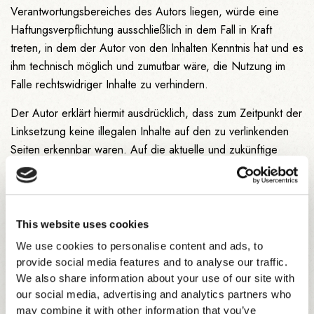
Verantwortungsbereiches des Autors liegen, würde eine
Haftungsverpflichtung ausschließlich in dem Fall in Kraft
treten, in dem der Autor von den Inhalten Kenntnis hat und es
ihm technisch möglich und zumutbar wäre, die Nutzung im
Falle rechtswidriger Inhalte zu verhindern.
Der Autor erklärt hiermit ausdrücklich, dass zum Zeitpunkt der
Linksetzung keine illegalen Inhalte auf den zu verlinkenden
Seiten erkennbar waren. Auf die aktuelle und zukünftige
Gestaltung, die Inhalte oder die Urheberschaft der
verlinkten/verknüpften Seiten hat der Autor keinerlei Einfluss.
Deshalb distanziert er sich hiermit ausdrücklich von allen
Inhalten aller verlinkten /verknüpften Seiten, die nach der
This website uses cookies
Linksetzung verändert wurden. Diese Feststellung gilt für alle
We use cookies to personalise content and ads, to
innerhalb des eigenen
provide social media features and to analyse our traffic.
We also share information about your use of our site with
Internetangebotes gesetzten Links und Verweise sowie für
our social media, advertising and analytics partners who
Fremdeinträge in vom Autor eingerichteten Gästebüchern,
may combine it with other information that you’ve