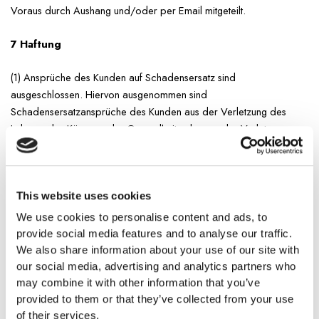
Voraus durch Aushang und/oder per Email mitgeteilt.
7 Haftung
(1) Ansprüche des Kunden auf Schadensersatz sind
ausgeschlossen. Hiervon ausgenommen sind
Schadensersatzansprüche des Kunden aus der Verletzung des
Lebens, des Körpers, der Gesundheit oder aus der Verletzung
wesentlicher Vertragspflichten (Kardinalpflichten) sowie die Haftung
für sonstige Schäden, die auf einer vorsätzlichen oder grob
fahrlässigen Pflichtverletzung des Anbieters, seiner gesetzlichen
This website uses cookies
Vertreter oder Erfüllungsgehilfen beruhen. Wesentliche
Vertragspflichten sind solche, deren Erfüllung zur Erreichung des
We use cookies to personalise content and ads, to
Ziels des Vertrags notwendig ist.
provide social media features and to analyse our traffic.
We also share information about your use of our site with
(2) Bei der Verletzung wesentlicher Vertragspflichten haftet der
our social media, advertising and analytics partners who
Anbieter nur auf den vertragstypischen, vorhersehbaren Schaden,
may combine it with other information that you’ve
wenn dieser einfach fahrlässig verursacht wurde, es sei denn, es
provided to them or that they’ve collected from your use
handelt sich um Schadensersatzansprüche des Kunden aus einer
of their services.